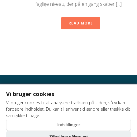
faglige niveau, der på en gang skaber [...]
READ MORE
Vi bruger cookies
ADAM PADE
Vi bruger cookies til at analysere trafikken på siden, så vi kan
Ellepindehus
Ellepindevej 1 · Grøfte
forbedre indholdet. Du kan til enhver tid ændre eller trække dit
4180 Sorø
samtykke tilbage.
+45 2444 8070
Indstillinger
Tillad kun påkrævet