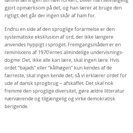
tømrerlærlingen sin høvl forkert, bliver han selvfølgelig
gjort opmærksom på det, og han lærer at bruge den
rigtigt; det går der ingen skår af ham for.
Endnu en side af den sproglige forarmelse er den
systematiske eksklusion af ord, der ikke længere
anvendes hyppigt i sproget. Fremgangsmåden er en
reminiscens af 1970’ernes almindelige undervisnings-
dogme: Det, ikke alle kan lære, skal ingen lære. Hvis
ordet “bajads” eller “kålhøgen” kun kendes af de
færreste, skal ingen kende det, så vi erklærer ordet for
ude af dansk sprogbrug – afskaffet. Det skal nok
fremme den sproglige diversitet, gøre ældre litteratur
nærværende og tilgængelig og virke demokratisk
berigende.