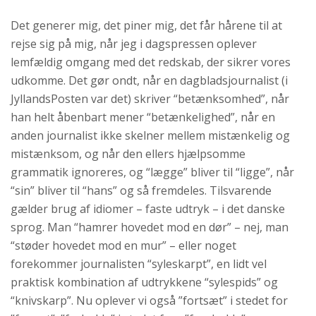
Det generer mig, det piner mig, det får hårene til at
rejse sig på mig, når jeg i dagspressen oplever
lemfældig omgang med det redskab, der sikrer vores
udkomme. Det gør ondt, når en dagbladsjournalist (i
JyllandsPosten var det) skriver “betænksomhed”, når
han helt åbenbart mener “betænkelighed”, når en
anden journalist ikke skelner mellem mistænkelig og
mistænksom, og når den ellers hjælpsomme
grammatik ignoreres, og “lægge” bliver til “ligge”, når
“sin” bliver til “hans” og så fremdeles. Tilsvarende
gælder brug af idiomer – faste udtryk – i det danske
sprog. Man “hamrer hovedet mod en dør” – nej, man
“støder hovedet mod en mur” – eller noget
forekommer journalisten “syleskarpt”, en lidt vel
praktisk kombination af udtrykkene “sylespids” og
“knivskarp”. Nu oplever vi også ”fortsæt” i stedet for